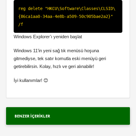
reg delete "HKCU\Software\Classes\CLSID\
{86ca1aa0-34aa-4e8b-a509-50c905bae2a2}" 
/f
Windows Explorer’ı yeniden başlat
Windows 11’in yeni sağ tık menüsü hoşuna
gitmediyse, tek satır komutla eski menüyü geri
getirebilirsin. Kolay, hızlı ve geri alınabilir!
İyi kullanımlar! 😊
BENZER İÇERIKLER