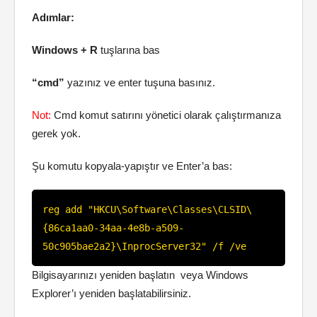
Adımlar:
Windows + R
tuşlarına bas
“cmd”
yazınız ve enter tuşuna basınız.
Not:
Cmd komut satırını yönetici olarak çalıştırmanıza
gerek yok.
Şu komutu kopyala-yapıştır ve Enter’a bas:
reg add "HKCU\Software\Classes\CLSID\
{86ca1aa0-34aa-4e8b-a509-
50c905bae2a2}\InprocServer32" /f /ve
Bilgisayarınızı yeniden başlatın veya Windows
Explorer’ı yeniden başlatabilirsiniz.