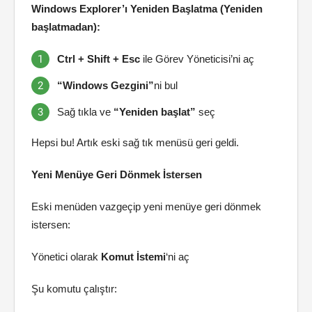
Windows Explorer’ı Yeniden Başlatma (Yeniden
başlatmadan):
Ctrl + Shift + Esc
ile Görev Yöneticisi’ni aç
“Windows Gezgini”
ni bul
Sağ tıkla ve
“Yeniden başlat”
seç
Hepsi bu! Artık eski sağ tık menüsü geri geldi.
Yeni Menüye Geri Dönmek İstersen
Eski menüden vazgeçip yeni menüye geri dönmek
istersen:
Yönetici olarak
Komut İstemi
‘ni aç
Şu komutu çalıştır: