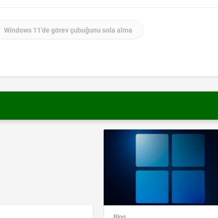
Windows 11'de görev çubuğunu sola alma
Blog