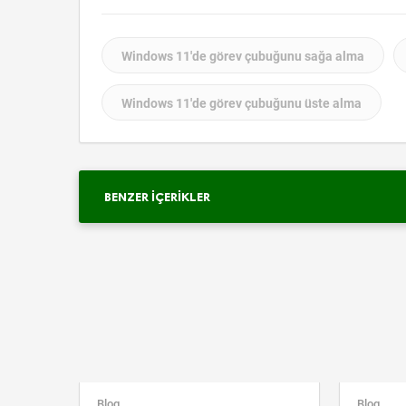
Windows 11'de görev çubuğunu sağa alma
Windows 11'de görev çubuğunu üste alma
BENZER İÇERIKLER
Blog
Blog