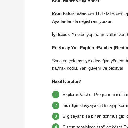
Kötü Haber ve İyi Haber
Kötü haber:
Windows 11’de Microsoft, gö
Ayarlardan da değiştiremiyorsun.
İyi haber:
Yine de yapmanın yolları var! 
En Kolay Yol: ExplorerPatcher (Benim
Sana en çok tavsiye edeceğim yöntem bu.
kaynak kodlu. Yani güvenli ve bedava!
Nasıl Kurulur?
ExplorerPatcher Programını indirini
İndirdiğin dosyaya çift tıklayıp kuru
Bilgisayar kısa bir an donmuş gibi o
Sistem tepsisinde (sağ alt köşe) E