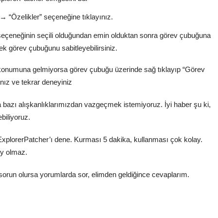
→ “Özelikler” seçeneğine tıklayınız.
eçeneğinin seçili olduğundan emin olduktan sonra görev çubuğuna
erek görev çubuğunu sabitleyebilirsiniz.
konumuna gelmiyorsa görev çubuğu üzerinde sağ tıklayıp “Görev
ınız ve tekrar deneyiniz
 bazı alışkanlıklarımızdan vazgeçmek istemiyoruz. İyi haber şu ki,
ebiliyoruz.
xplorerPatcher’ı dene. Kurması 5 dakika, kullanması çok kolay.
ey olmaz.
orun olursa yorumlarda sor, elimden geldiğince cevaplarım.