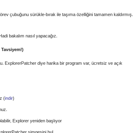
rev çubuğunu sürükle-bırak ile taşıma özelliğini tamamen kaldırmış.
Hadi bakalım nasıl yapacağız.
 Tavsiyem!)
 ExplorerPatcher diye harika bir program var, ücretsiz ve açık
z (
indir
)
nuz.
labilir, Explorer yeniden başlıyor
xplorerPatcher simgesini bul