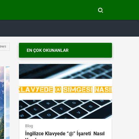
ews
EN ÇOK OKUNANLAR
Blog
İngilizce Klavyede “@” İşareti Nasıl