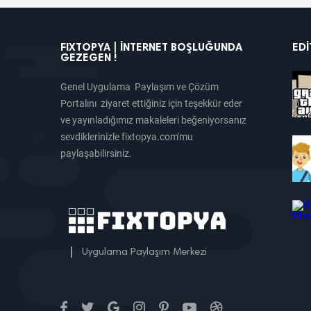
FIXTOPYA | İNTERNET BOŞLUĞUNDA
EDI
GEZEGEN !
Genel Uygulama Paylaşım ve Çözüm
Portalını ziyaret ettiğiniz için teşekkür eder
ve yayınladığımız makaleleri beğeniyorsanız
sevdiklerinizle fixtopya.com'mu
paylaşabilirsiniz.
|
Uygulama Paylaşım Merkezi