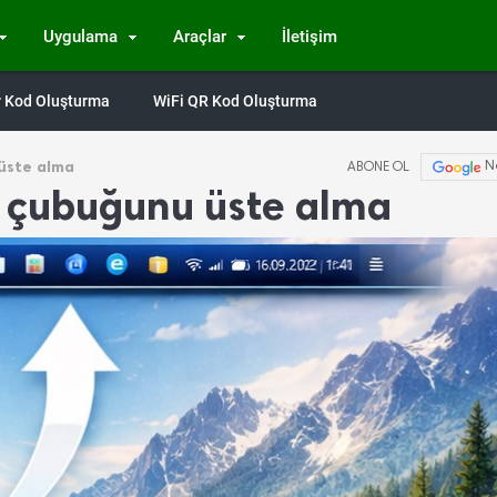
Uygulama
Araçlar
İletişim
Qr Kod Oluşturma
WiFi QR Kod Oluşturma
üste alma
N
ABONE OL
 çubuğunu üste alma