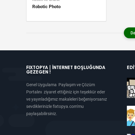
Robotic Photo
Da
FIXTOPYA | İNTERNET BOŞLUĞUNDA
EDI
GEZEGEN !
Genel Uygulama Paylaşım ve Çözüm
Portalını ziyaret ettiğiniz için teşekkür eder
ve yayınladığımız makaleleri beğeniyorsanız
sevdiklerinizle fixtopya.com'mu
paylaşabilirsiniz.