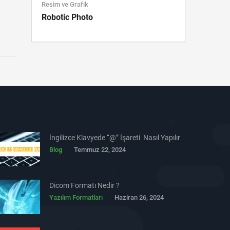
Resim ve Grafik
Robotic Photo
İngilizce Klavyede “@” İşareti Nasıl Yapılır
Blog
Temmuz 22, 2024
Dicom Formatı Nedir ?
Yazılım Formatları
Haziran 26, 2024