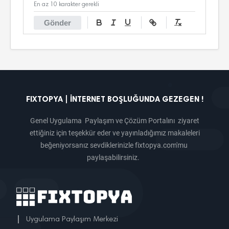
En az 10 karakter gerekli
Gönder
FIXTOPYA | İNTERNET BOŞLUĞUNDA GEZEGEN !
Genel Uygulama Paylaşım ve Çözüm Portalını ziyaret
ettiğiniz için teşekkür eder ve yayınladığımız makaleleri
beğeniyorsanız sevdiklerinizle fixtopya.com'mu
paylaşabilirsiniz.
|
Uygulama Paylaşım Merkezi