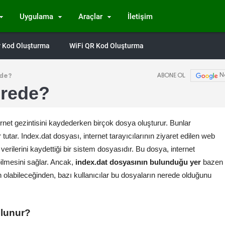
Uygulama
Araçlar
İletişim
Qr Kod Oluşturma
WiFi QR Kod Oluşturma
ede?
N
ABONE OL
erede?
ernet gezintisini kaydederken birçok dosya oluşturur. Bunlar
tutar. Index.dat dosyası, internet tarayıcılarının ziyaret edilen web
verilerini kaydettiği bir sistem dosyasıdır. Bu dosya, internet
abilmesini sağlar. Ancak,
index.dat dosyasının bulunduğu yer
bazen
en olabileceğinden, bazı kullanıcılar bu dosyaların nerede olduğunu
ulunur?