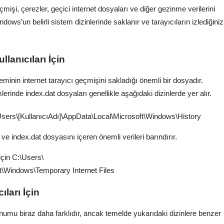
eçmişi, çerezler, geçici internet dosyaları ve diğer gezinme verilerini
dows’un belirli sistem dizinlerinde saklanır ve tarayıcıların izlediğiniz
anıcıları İçin
eminin internet tarayıcı geçmişini sakladığı önemli bir dosyadır.
inde index.dat dosyaları genellikle aşağıdaki dizinlerde yer alır.
Users\[KullanıcıAdı]\AppData\Local\Microsoft\Windows\History
 ve index.dat dosyasını içeren önemli verileri barındırır.
için C:\Users\
ft\Windows\Temporary Internet Files
ları İçin
umu biraz daha farklıdır, ancak temelde yukarıdaki dizinlere benzer