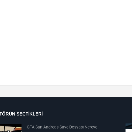
ITÖRÜN SEÇTIKLERI
GTA San Andreas Save Dosyası Nereye