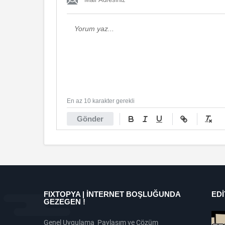
En az 10 karakter gerekli
Gönder
FIXTOPYA | İNTERNET BOŞLUĞUNDA
ED
GEZEGEN !
Genel Uygulama Paylaşım ve Çözüm