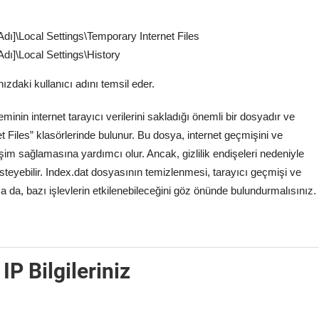
dı]\Local Settings\Temporary Internet Files
dı]\Local Settings\History
nızdaki kullanıcı adını temsil eder.
minin internet tarayıcı verilerini sakladığı önemli bir dosyadır ve
t Files” klasörlerinde bulunur. Bu dosya, internet geçmişini ve
rişim sağlamasına yardımcı olur. Ancak, gizlilik endişeleri nedeniyle
steyebilir. Index.dat dosyasının temizlenmesi, tarayıcı geçmişi ve
sa da, bazı işlevlerin etkilenebileceğini göz önünde bulundurmalısınız.
IP Bilgileriniz