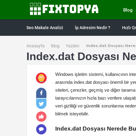
Blog
Seo Makale Analizi
İp Adresim Nedir ?
Hızlı 
Index.dat Dosyası Ner
Anasayfa
Blog
Yazılım
Index.dat Dosyası N
Windows işletim sistemi, kullanıcının int
arasında index.dat dosyası önemli bir yer 
siteleri, çerezler, geçmiş ve diğer tarama 
tarayıcılarınızın hızla bazı verilere ulaş
veri gizliliği ve güvenlik sorunlarına ned
bilmek isteyebilir.
Index.dat Dosyası Nerede B