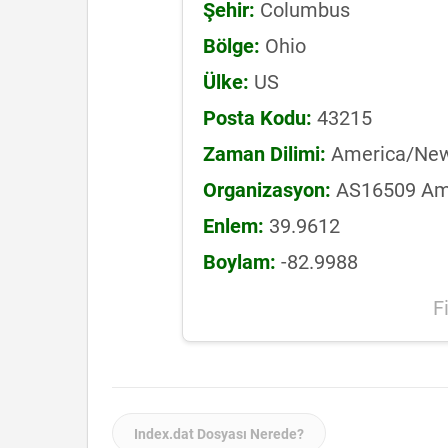
Şehir:
Columbus
Bölge:
Ohio
Ülke:
US
Posta Kodu:
43215
Zaman Dilimi:
America/New
Organizasyon:
AS16509 Ama
Enlem:
39.9612
Boylam:
-82.9988
F
Index.dat Dosyası Nerede?