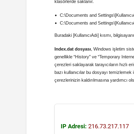
klasörlerde saklanır.
C:\Documents and Settings\[KullanıcıA
C:\Documents and Settings\[KullanıcıA
Buradaki [KullanıcıAdı] kısmı, bilgisayarı
Index.dat dosyası
, Windows işletim siste
genellikle “History” ve “Temporary Interne
çerezleri saklayarak tarayıcıların hızlı e
bazı kullanıcılar bu dosyayı temizlemek i
çerezlerinizin kaldırılmasına yardımcı ol
IP Adresi:
216.73.217.117