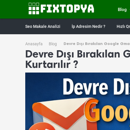
Blog
Seo Makale Analizi
İp Adresim Nedir ?
Hızlı 
Devre Dışı Bırakılan Google Gmail
Anasayfa
Blog
Devre Dışı Bırakılan 
Kurtarılır ?