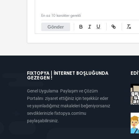
En az 10 karakter gerekli
Gönder
FIXTOPYA | İNTERNET BOŞLUĞUNDA
EDI
GEZEGEN !
Genel Uygulama Paylaşım ve Çözüm
Portalını ziyaret ettiğiniz için teşekkür eder
ve yayınladığımız makaleleri beğeniyorsanız
sevdiklerinizle fixtopya.com'mu
paylaşabilirsiniz.