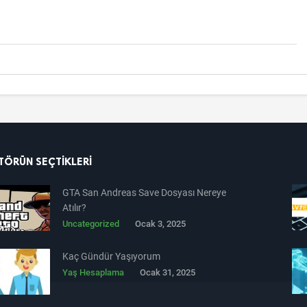
TÖRÜN SEÇTIKLERI
GTA San Andreas Save Dosyası Nereye
Atılır?
Uncategorized
Ocak 3, 2025
Kaç Gündür Yaşıyorum
Yaş Hesaplama
Ocak 31, 2025