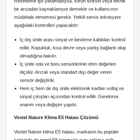
Resetleme işe yaramadıysa, sorun fiziksel veya teknik
bir arızadan kaynaklanıyor demektir ve kullanıcının
müdahale etmemesi gerekir. Yetkili servis teknisyeni
aşağıdaki kontrolleri yapacaktır:
İç-dış ünite arası sinyal ve besleme kabloları kontrol
edilir. Kopukluk, kısa devre veya yanlış bağlantı olup
olmadığına bakılır.
İç ünite oda ve boru sensörlerinin ohm değerleri
ölçülür. Arızalı veya standart dışı değer veren
sensör değiştirilir.
Hem iç hem de dış ünite elektronik kartları voltaj ve
sinyal çıkışları açısından kontrol edilir. Gerekirse
onarım veya değişim yapılır.
Vestel Nature Klima E5 Hatası Çözümü
Vestel Nature klima E5 hatası, markanın bu popüler
serisinde de genel E5 tanımıyla aynı anlama gelir.