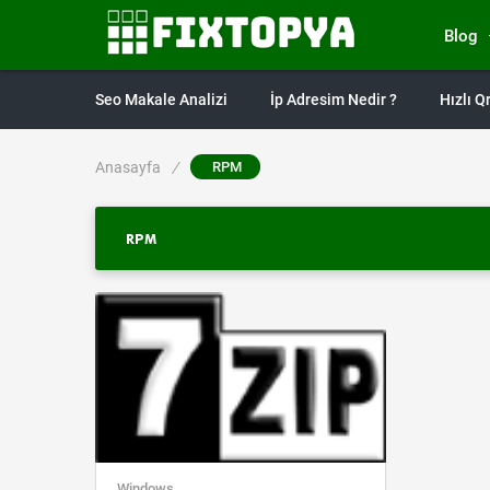
Blog
Seo Makale Analizi
İp Adresim Nedir ?
Hızlı 
Anasayfa
/
RPM
RPM
Windows