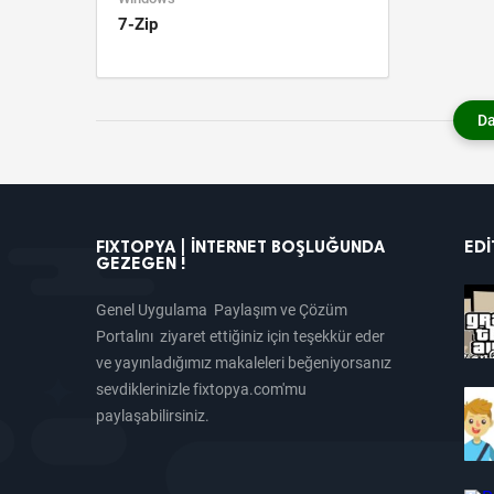
7-Zip
Da
FIXTOPYA | İNTERNET BOŞLUĞUNDA
EDI
GEZEGEN !
Genel Uygulama Paylaşım ve Çözüm
Portalını ziyaret ettiğiniz için teşekkür eder
ve yayınladığımız makaleleri beğeniyorsanız
sevdiklerinizle fixtopya.com'mu
paylaşabilirsiniz.