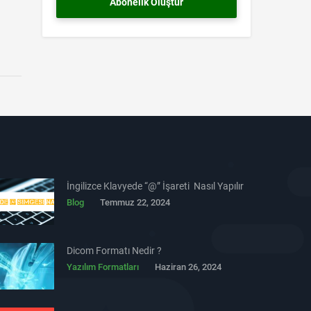
İngilizce Klavyede “@” İşareti Nasıl Yapılır
Blog
Temmuz 22, 2024
Dicom Formatı Nedir ?
Yazılım Formatları
Haziran 26, 2024