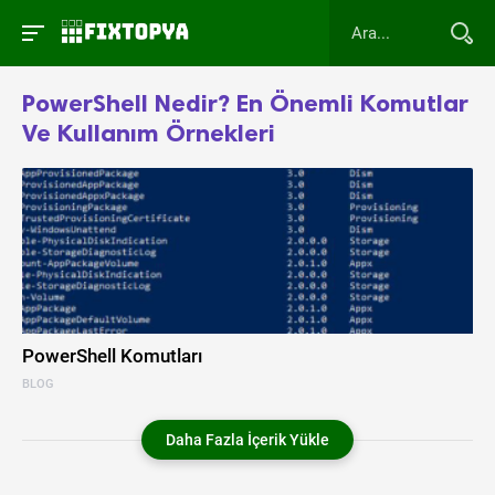
PowerShell Nedir? En Önemli Komutlar
Ve Kullanım Örnekleri
PowerShell Komutları
BLOG
Daha Fazla İçerik Yükle