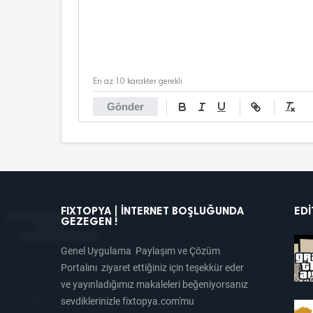
En az 10 karakter gerekli
Gönder
FIXTOPYA | İNTERNET BOŞLUĞUNDA
EDI
GEZEGEN !
Genel Uygulama Paylaşım ve Çözüm
Portalını ziyaret ettiğiniz için teşekkür eder
ve yayınladığımız makaleleri beğeniyorsanız
sevdiklerinizle fixtopya.com'mu