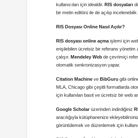
kullanıcıları için idealdir.
RIS dosyaları
dü
bir metin editörü ile de açılıp incelenebilir.
RIS Dosyası Online Nasıl Açılır?
RIS dosyası online açma
işlemi için web
erişilebilen ücretsiz bir referans yönetim
çalışır.
Mendeley Web
de çevrimiçi refe
otomatik senkronizasyon yapar.
Citation Machine
ve
BibGuru
gibi onli
MLA, Chicago gibi çeşitli formatlarda ot
için kullanılan basit ve ücretsiz bir web ar
Google Scholar
üzerinden indirdiğiniz
R
aracılığıyla kütüphanenize ekleyebilirsini
görüntülemek ve düzenlemek için kullanıla