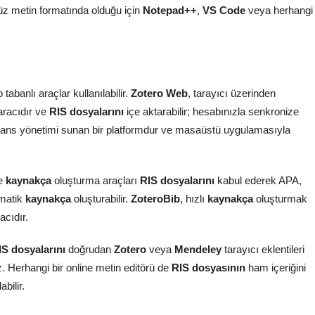
z metin formatında olduğu için
Notepad++
,
VS Code
veya herhangi
 tabanlı araçlar kullanılabilir.
Zotero Web
, tarayıcı üzerinden
 aracıdır ve
RIS dosyalarını
içe aktarabilir; hesabınızla senkronize
rans yönetimi sunan bir platformdur ve masaüstü uygulamasıyla
ne
kaynakça
oluşturma araçları
RIS dosyalarını
kabul ederek APA,
omatik
kaynakça
oluşturabilir.
ZoteroBib
, hızlı
kaynakça
oluşturmak
acıdır.
IS dosyalarını
doğrudan
Zotero
veya
Mendeley
tarayıcı eklentileri
z. Herhangi bir online metin editörü de
RIS dosyasının
ham içeriğini
bilir.