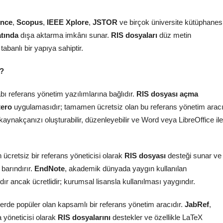
ence
,
Scopus
,
IEEE Xplore
,
JSTOR
ve birçok üniversite kütüphanes
tında
dışa aktarma imkânı sunar.
RIS dosyaları
düz metin
tabanlı bir yapıya sahiptir.
r?
 referans yönetim yazılımlarına bağlıdır.
RIS dosyası açma
tero
uygulamasıdır; tamamen ücretsiz olan bu referans yönetim aracı
aynakçanızı oluşturabilir, düzenleyebilir ve Word veya LibreOffice ile
en ücretsiz bir referans yöneticisi olarak
RIS dosyası
desteği sunar ve
barındırır.
EndNote
, akademik dünyada yaygın kullanılan
ır ancak ücretlidir; kurumsal lisansla kullanılması yaygındır.
lerde popüler olan kapsamlı bir referans yönetim aracıdır.
JabRef
,
a yöneticisi olarak
RIS dosyalarını
destekler ve özellikle LaTeX