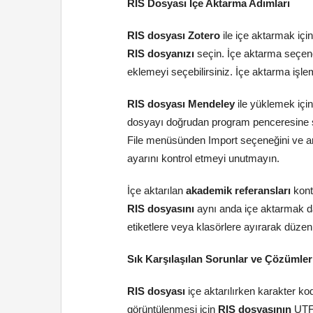
RIS Dosyası İçe Aktarma Adımları
RIS dosyası Zotero
ile içe aktarmak iç
RIS dosyanızı
seçin. İçe aktarma seçene
eklemeyi seçebilirsiniz. İçe aktarma işl
RIS dosyası Mendeley
ile yüklemek içi
dosyayı doğrudan program penceresine sü
File menüsünden Import seçeneğini ve a
ayarını kontrol etmeyi unutmayın.
İçe aktarılan
akademik referansları
kontr
RIS dosyasını
aynı anda içe aktarmak da
etiketlere veya klasörlere ayırarak düzenl
Sık Karşılaşılan Sorunlar ve Çözümler
RIS dosyası
içe aktarılırken karakter ko
görüntülenmesi için
RIS dosyasının
UTF-