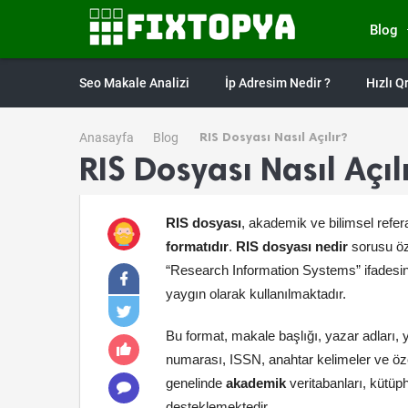
Blog
Seo Makale Analizi
İp Adresim Nedir ?
Hızlı 
RIS Dosyası Nasıl Açılır?
Anasayfa
Blog
RIS Dosyası Nasıl Açıl
RIS dosyası
, akademik ve bilimsel refer
formatıdır
.
RIS dosyası nedir
sorusu öz
“Research Information Systems” ifadesi
yaygın olarak kullanılmaktadır.
Bu format, makale başlığı, yazar adları, y
numarası, ISSN, anahtar kelimeler ve öz
genelinde
akademik
veritabanları, kütüph
desteklemektedir.