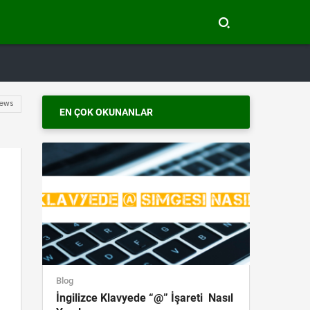
ews
EN ÇOK OKUNANLAR
Blog
İngilizce Klavyede “@” İşareti Nasıl