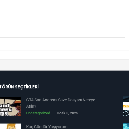
TÖRÜN SEÇTIKLERI
GTA San Andreas Save Dosyası Nereye
Atılır?
Uncategorized
Ocak 3, 2025
Kaç Gündür Yaşıyorum