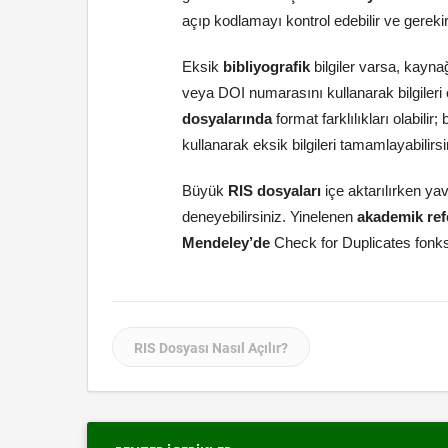
açıp kodlamayı kontrol edebilir ve gereki
Eksik
bibliyografik
bilgiler varsa, kayna
veya DOI numarasını kullanarak bilgileri
dosyalarında
format farklılıkları olabili
kullanarak eksik bilgileri tamamlayabilirsi
Büyük
RIS dosyaları
içe aktarılırken ya
deneyebilirsiniz. Yinelenen
akademik ref
Mendeley’de
Check for Duplicates fonks
RIS Dosyası Nasıl Açılır?