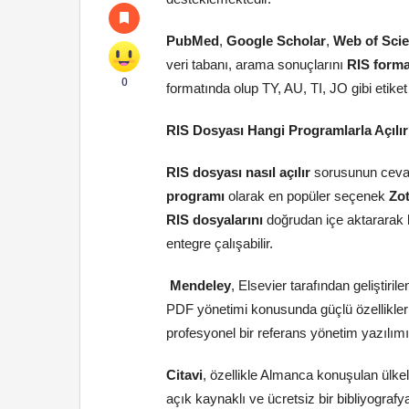
PubMed
,
Google Scholar
,
Web of Sci
veri tabanı, arama sonuçlarını
RIS forma
0
formatında olup TY, AU, TI, JO gibi etiket 
RIS Dosyası Hangi Programlarla Açılı
RIS dosyası nasıl açılır
sorusunun cevabı
programı
olarak en popüler seçenek
Zo
RIS dosyalarını
doğrudan içe aktararak k
entegre çalışabilir.
Mendeley
, Elsevier tarafından geliştiril
PDF yönetimi konusunda güçlü özellikler 
profesyonel bir referans yönetim yazılımıd
Citavi
, özellikle Almanca konuşulan ülke
açık kaynaklı ve ücretsiz bir bibliyografy