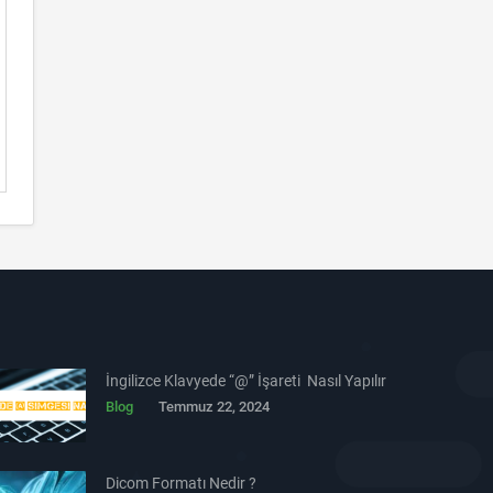
İngilizce Klavyede “@” İşareti Nasıl Yapılır
Blog
Temmuz 22, 2024
Dicom Formatı Nedir ?