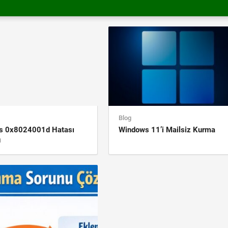
Blog
s 0x8024001d Hatası
Windows 11’i Mailsiz Kurma
ü