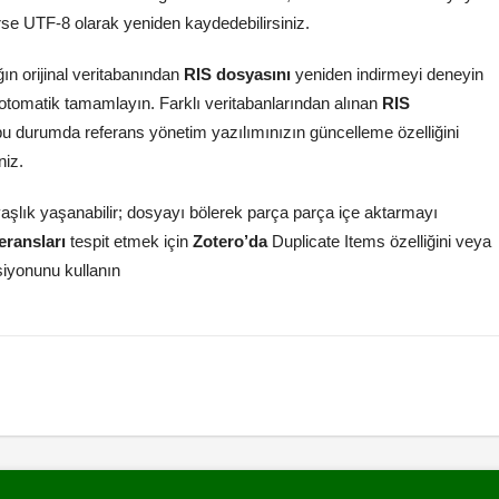
rse UTF-8 olarak yeniden kaydedebilirsiniz.
ğın orijinal veritabanından
RIS dosyasını
yeniden indirmeyi deneyin
 otomatik tamamlayın. Farklı veritabanlarından alınan
RIS
r; bu durumda referans yönetim yazılımınızın güncelleme özelliğini
niz.
vaşlık yaşanabilir; dosyayı bölerek parça parça içe aktarmayı
eransları
tespit etmek için
Zotero’da
Duplicate Items özelliğini veya
iyonunu kullanın