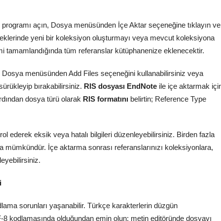
in programı açın, Dosya menüsünden İçe Aktar seçeneğine tıklayın ve
klerinde yeni bir koleksiyon oluşturmayı veya mevcut koleksiyona
emi tamamlandığında tüm referanslar kütüphanenize eklenecektir.
n Dosya menüsünden Add Files seçeneğini kullanabilirsiniz veya
rükleyip bırakabilirsiniz.
RIS dosyası EndNote
ile içe aktarmak içi
rdından dosya türü olarak
RIS formatını
belirtin; Reference Type
ol ederek eksik veya hatalı bilgileri düzenleyebilirsiniz. Birden fazla
 mümkündür. İçe aktarma sonrası referanslarınızı koleksiyonlara,
eyebilirsiniz.
i
dlama sorunları yaşanabilir. Türkçe karakterlerin düzgün
8 kodlamasında olduğundan emin olun; metin editöründe dosyayı