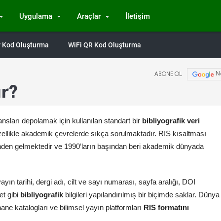
Uygulama
Araçlar
İletişim
Qr Kod Oluşturma
WiFi QR Kod Oluşturma
N
ABONE OL
ır?
ansları depolamak için kullanılan standart bir
bibliyografik veri
ellikle akademik çevrelerde sıkça sorulmaktadır. RIS kısaltması
nden gelmektedir ve 1990’ların başından beri akademik dünyada
ayın tarihi, dergi adı, cilt ve sayı numarası, sayfa aralığı, DOI
et gibi
bibliyografik
bilgileri yapılandırılmış bir biçimde saklar. Dünya
ane katalogları ve bilimsel yayın platformları
RIS formatını