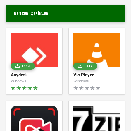
BENZER İÇERIKLER
1993
1637
Anydesk
Vlc Player
Windows
Windows