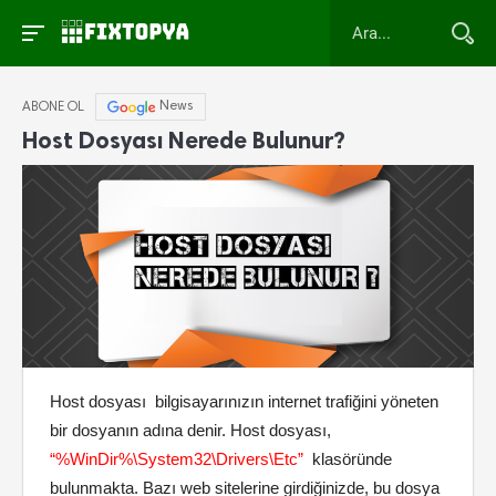
News
ABONE OL
Host Dosyası Nerede Bulunur?
Host dosyası bilgisayarınızın internet trafiğini yöneten
bir dosyanın adına denir. Host dosyası,
“
%WinDir%\System32\Drivers\Etc”
klasöründe
bulunmakta. Bazı web sitelerine girdiğinizde, bu dosya