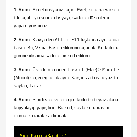
1. Adım:
Excel dosyanızı açın. Evet, koruma varken
bile açabiliyorsunuz dosyayı, sadece düzenleme
yapamıyorsunuz.
2. Adım:
Klavyeden
Alt + F11
tuşlarına aynı anda
basın. Bu, Visual Basic editörünü açacak. Korkutucu
görünebilir ama sadece bir kod editörü.
3. Adım:
Üstteki menüden
Insert
(Ekle) >
Module
(Modül) seçeneğine tıklayın. Karşınıza boş beyaz bir
sayfa çıkacak.
4. Adım:
Şimdi size vereceğim kodu bu beyaz alana
kopyalayıp yapıştırın. Bu kod, sayfa korumasını
otomatik olarak kaldıracak:
Sub ParolaKaldir()
