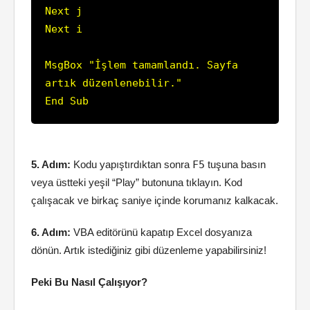
Next j

Next i

MsgBox "İşlem tamamlandı. Sayfa 
artık düzenlenebilir."

End Sub
5. Adım:
Kodu yapıştırdıktan sonra
F5
tuşuna basın
veya üstteki yeşil “Play” butonuna tıklayın. Kod
çalışacak ve birkaç saniye içinde korumanız kalkacak.
6. Adım:
VBA editörünü kapatıp Excel dosyanıza
dönün. Artık istediğiniz gibi düzenleme yapabilirsiniz!
Peki Bu Nasıl Çalışıyor?