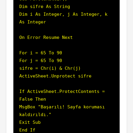
Dim sifre As String

Dim i As Integer, j As Integer, k 
As Integer

On Error Resume Next

For i = 65 To 90

For j = 65 To 90

sifre = Chr(i) & Chr(j)

ActiveSheet.Unprotect sifre

If ActiveSheet.ProtectContents = 
False Then

MsgBox "Başarılı! Sayfa koruması 
kaldırıldı."

Exit Sub

End If
