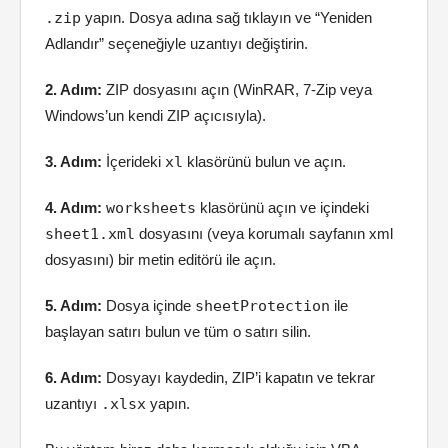
.zip
yapın. Dosya adına sağ tıklayın ve “Yeniden
Adlandır” seçeneğiyle uzantıyı değiştirin.
2. Adım:
ZIP dosyasını açın (WinRAR, 7-Zip veya
Windows’un kendi ZIP açıcısıyla).
3. Adım:
İçerideki
xl
klasörünü bulun ve açın.
4. Adım:
worksheets
klasörünü açın ve içindeki
sheet1.xml
dosyasını (veya korumalı sayfanın xml
dosyasını) bir metin editörü ile açın.
5. Adım:
Dosya içinde
sheetProtection
ile
başlayan satırı bulun ve tüm o satırı silin.
6. Adım:
Dosyayı kaydedin, ZIP’i kapatın ve tekrar
uzantıyı
.xlsx
yapın.