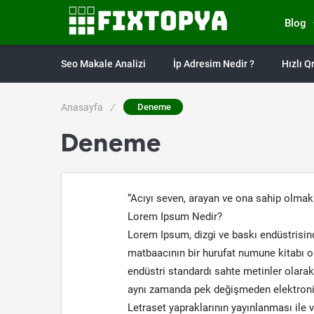
Blog
Seo Makale Analizi
İp Adresim Nedir ?
Hızlı 
Anasayfa
/
Deneme
Deneme
“Acıyı seven, arayan ve ona sahip olmak
Lorem Ipsum Nedir?
Lorem Ipsum, dizgi ve baskı endüstrisind
matbaacının bir hurufat numune kitabı olu
endüstri standardı sahte metinler olarak
aynı zamanda pek değişmeden elektronik 
Letraset yapraklarının yayınlanması il