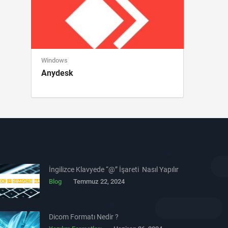
Windows
Anydesk
İngilizce Klavyede “@” İşareti Nasıl Yapılır
Blog
Temmuz 22, 2024
Dicom Formatı Nedir ?