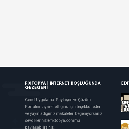
FIXTOPYA | İNTERNET BOŞLUĞUNDA
EDI
GEZEGEN !
Genel Uygulama Paylaşım ve Çözüm
Portalını ziyaret ettiğiniz için teşekkür eder
ve yayınladığımız makaleleri beğeniyorsanız
sevdiklerinizle fixtopya.com'mu
paylaşabilirsiniz.