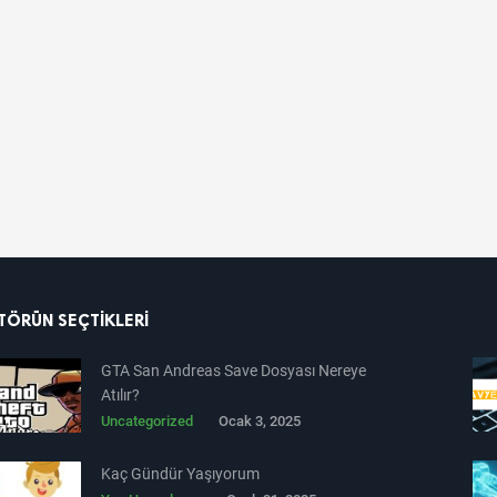
TÖRÜN SEÇTIKLERI
GTA San Andreas Save Dosyası Nereye
Atılır?
Uncategorized
Ocak 3, 2025
Kaç Gündür Yaşıyorum